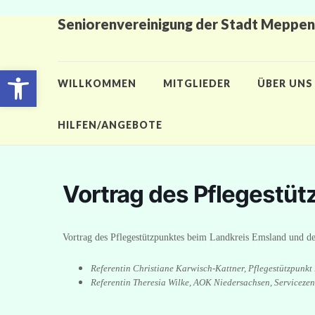
Seniorenvereinigung der Stadt Meppen 
Open toolbar
WILLKOMMEN
MITGLIEDER
ÜBER UNS
HILFEN/ANGEBOTE
Vortrag des Pflegestü
Vortrag des Pflegestützpunktes beim Landkreis Emsland und 
Referentin Christiane Karwisch-Kattner, Pflegestützpunk
Referentin Theresia Wilke, AOK Niedersachsen, Servicez