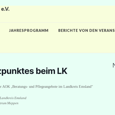
e.V.
JAHRESPROGRAMM
BERICHTE VON DEN VERAN
tzpunktes beim LK
„
der AOK
Beratungs- und Pflegeangebote im Landkreis Emsland“
t Landkreis Emsland
entrum Meppen