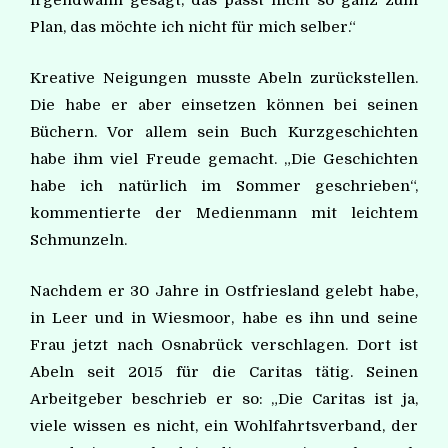
irgendwann gesagt, das passt nicht so ganz zum
Plan, das möchte ich nicht für mich selber.“
Kreative Neigungen musste Abeln zurückstellen.
Die habe er aber einsetzen können bei seinen
Büchern. Vor allem sein Buch Kurzgeschichten
habe ihm viel Freude gemacht. „Die Geschichten
habe ich natürlich im Sommer geschrieben“,
kommentierte der Medienmann mit leichtem
Schmunzeln.
Nachdem er 30 Jahre in Ostfriesland
gelebt habe,
in Leer
und in Wiesmoor,
habe es ihn
und
seine
Frau
jetzt
nach
Osnabrück
verschlagen.
Dort
ist
Abeln seit 2015
für die Caritas tä
tig. Seinen
Arbei
tgeber beschrieb
er so: „Die Caritas
ist ja,
viele wissen es nicht, ein Wohl
fahrtsverband, der